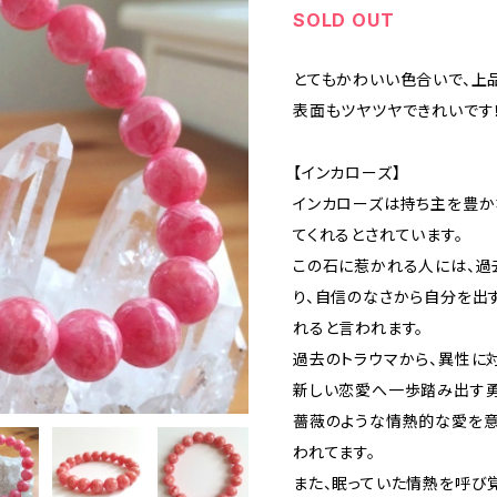
SOLD OUT
とてもかわいい色合いで、上
表面もツヤツヤできれいです
【インカローズ】
インカローズは持ち主を豊か
てくれるとされています。
この石に惹かれる人には、過
り、自信のなさから自分を出
れると言われます。
過去のトラウマから、異性に
新しい恋愛へ一歩踏み出す勇
薔薇のような情熱的な愛を意
われてます。
また、眠っていた情熱を呼び